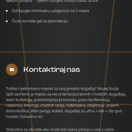
tijekom posjeta * Tijekom posjeta nosite masku za lice
Održavajte minimalnu udaljenost od 2 metra
Često koristite gel za dezinfekciju
Kontaktiraj nas
Tražite li jedinstveno mjesto za svoj privatni događaj? Muzej Iluzija
Split savršeno je mjesto za sve vrste korporativnih i mrežnih događaja,
team buildinga, predstavljanja proizvoda, press konferencija,
radionica, treninga, modnih revija, rođendana, obljetnica , prijemi
dobrodošlice, after partyji, kokteli, događaji za užinu i više ─ što god
hoćete! Ostvarimo to!
Slobodno se obratite ako imate bilo kakva pitanja u vezi s vašim