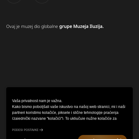
Ovaj je muzej dio globalne
grupe Muzeja Iluzija.
Vaša privatnost nam je važna.
Kako bismo poboljšali vaše iskustvo na našoj web stranici, mi i naši
partneri koristimo kolačiće, piksele i slične tehnologije praćenja
(zajednički nazvane "kolačići"). To uključuje nužne kolačiće za
funkcionalnost web stranice i opcionalne kolačiće za prikupljanje
informacija od vas (poput klikova, pokreta kursora i snimki zaslona)
PODESI POSTAVKE
radi personaliziranja vašeg iskustva, analiziranja uzoraka uporabe i