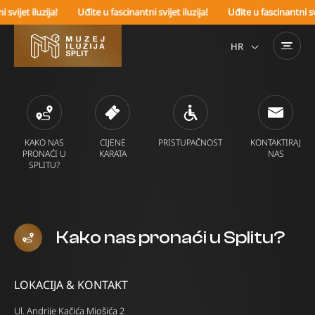
jet iluzija!
Uđite u fascinantni svijet iluzija!
Uđite u fascinantni svijet 
HR
KAKO NAS
CIJENE
PRISTUPAČNOST
KONTAKTIRAJ
PRONAĆI U
KARATA
NAS
SPLITU?
Kako nas pronaći u Splitu?
LOKACIJA & KONTAKT
Ul. Andrije Kačića Miošića 2