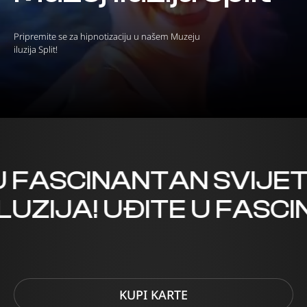
Pripremite se za hipnotizaciju u našem Muzeju
iluzija Split!
FASCINANTAN SVIJET I
ILUZIJA! UĐITE U FASC
KUPI KARTE