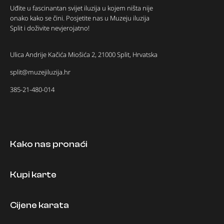
Uđite u fascinantan svijet iluzija u kojem ništa nije
onako kako se čini. Posjetite nas u Muzeju iluzija
Split i doživite nevjerojatno!
Ulica Andrije Kačića Miošića 2, 21000 Split, Hrvatska
split@muzejiluzija.hr
385-21-480-014
Kako nas pronaći
Kupi karte
Cijene karata